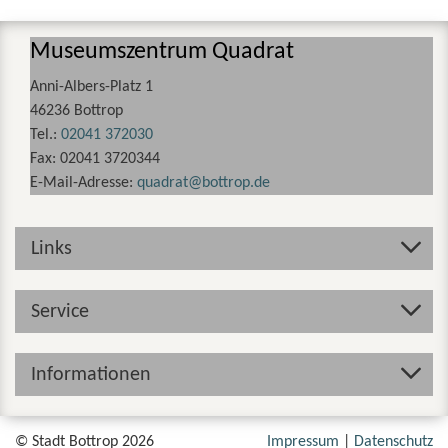
Museumszentrum Quadrat
Anni-Albers-Platz 1
46236 Bottrop
Tel.:
02041 372030
Fax:
02041 3720344
E-Mail-Adresse:
quadrat
bottrop
de
Links
Service
Informationen
© Stadt Bottrop 2026
Impressum
Datenschutz