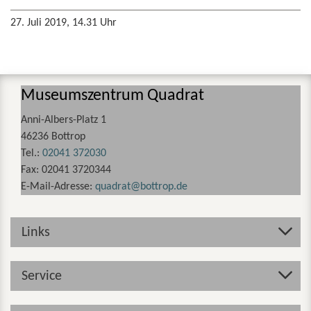
27. Juli 2019, 14.31 Uhr
Museumszentrum Quadrat
Anni-Albers-Platz 1
46236 Bottrop
Tel.:
02041 372030
Fax:
02041 3720344
E-Mail-Adresse:
quadrat
bottrop
de
Links
Service